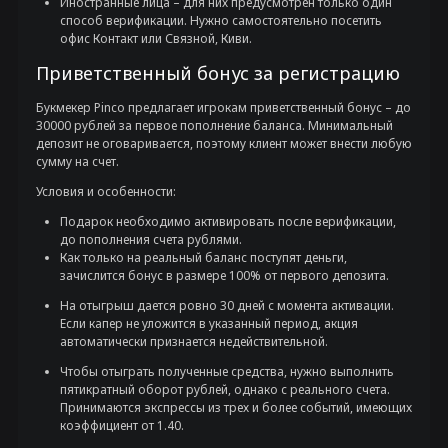
Иностранные лица – для них предусмотрен только один
способ верификации. Нужно самостоятельно посетить
офис Контакт или Связной, Киви.
Приветственный бонус за регистрацию
Букмекер Pinco предлагает игрокам приветственный бонус – до
30000 рублей за первое пополнение баланса. Минимальный
депозит не оговаривается, поэтому клиент может внести любую
сумму на счет.
Условия и особенности:
Подарок необходимо активировать после верификации,
до пополнения счета рублями.
Как только на реальный баланс поступят деньги,
зачислится бонус в размере 100% от первого депозита.
На отыгрыш дается ровно 30 дней с момента активации.
Если капер не уложится в указанный период, акция
автоматически признается недействительной.
Чтобы отыграть полученные средства, нужно выполнить
пятикратный оборот рублей, однако с реального счета.
Принимаются экспрессы из трех и более событий, имеющих
коэффициент от 1.40.