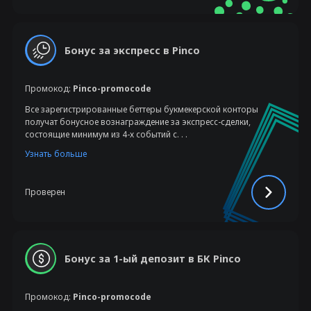
Бонус за экспресс в Pinco
Промокод:
Pinco-promocode
Все зарегистрированные беттеры букмекерской конторы
получат бонусное вознаграждение за экспресс-сделки,
состоящие минимум из 4-х событий с. . .
Узнать больше
Проверен
Бонус за 1-ый депозит в БК Pinco
Промокод:
Pinco-promocode