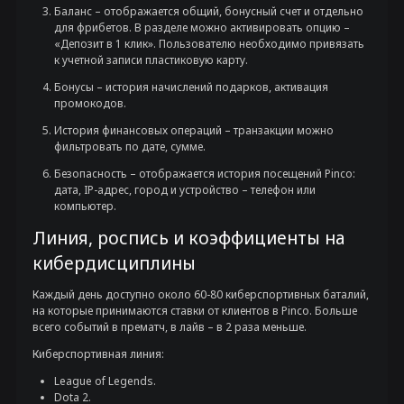
Баланс – отображается общий, бонусный счет и отдельно
для фрибетов. В разделе можно активировать опцию –
«Депозит в 1 клик». Пользователю необходимо привязать
к учетной записи пластиковую карту.
Бонусы – история начислений подарков, активация
промокодов.
История финансовых операций – транзакции можно
фильтровать по дате, сумме.
Безопасность – отображается история посещений Pinco:
дата, IP-адрес, город и устройство – телефон или
компьютер.
Линия, роспись и коэффициенты на
кибердисциплины
Каждый день доступно около 60-80 киберспортивных баталий,
на которые принимаются ставки от клиентов в Pinco. Больше
всего событий в прематч, в лайв – в 2 раза меньше.
Киберспортивная линия:
League of Legends.
Dota 2.