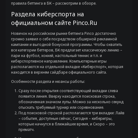
правила беттинга в БК – рассмотрим в обзоре.
Раздела киберспорта на
официальном сайте Pinco.Ru
Новичок на российском рынке беттинга Pinco достаточно
громко заявил о себе посредством обширной рекламной
кампании и выгодной бонусной программы. Чтобы охватить
все категории беттеров, БК предлагает классическую линию –
пари на футбол, хоккей, настольный теннис и т.п. и
киберспортивное направление. Компьютерные игры
располагаются на отдельной вкладке «Киберспорт», которая
находится в верхнем сайдбаре официального сайта.
Особенности раздела и нюансы работы:
Сразу после открытия соответствующей вкладки слева
появится линия. Вверху находится поисковая строка,
обозначенная значком лупы. Можно за несколько секунд
отыскать требуемый турнир или соревнование.
Под поисковой строкой располагаются три вкладки: Лайв
– события, доступные сейчас, Сегодня – киберигры,
которые начнутся в ближайшее время, и Скоро – это
прематч.