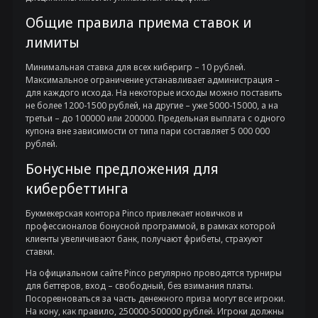
Общие правила приема ставок и
лимиты
Минимальная ставка для всех киберигр – 10 рублей.
Максимальное ограничение устанавливает администрация –
для каждого исхода. На некоторые исходы можно поставить
не более 1200-1500 рублей, на другие – уже 5000-15000, а на
третьи – до 100000 или 200000. Предельная выплата с одного
купона вне зависимости от типа пари составляет 5 000 000
рублей.
Бонусные предложения для
кибербеттинга
Букмекерская контора Pinco привлекает новичков и
профессионалов бонусной программой, в рамках которой
клиенты увеличивают банк, получают фрибеты, страхуют
ставки.
На официальном сайте Pinco регулярно проводятся турниры
для беттеров, вход – свободный, без взимания платы.
Посоревноваться за часть денежного приза могут все игроки.
На кону, как правило, 250000-500000 рублей. Игроки должны