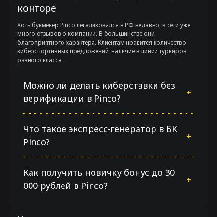
конторе
Хоть букмекер Pinco легализовался в РФ недавно, в сети уже
много отзывов о компании. В большинстве они
благоприятного характера. Клиентам нравится количество
киберспортивных предложений, наличие в линии турниров
разного класса.
Можно ли делать киберставки без
верификации в Pinco?
Что такое экспресс-генератор в БК
Pinco?
Как получить новичку бонус до 30
000 рублей в Pinco?