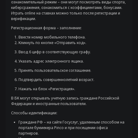
ознакомительный режим – они могут посмотреть виды спорта,
киберсражения, ознакомиться с коэффициентами, бонусами.
Играть online на ставках можно только после регистрации и
верификации.
Регистрационная форма – заполнение:
Ввести номер мобильного телефона.
Кликнуть по кнопке «Отправить код».
Ввод 6 цифр в соответствующую графу.
Указать адрес электронного ящика.
Принять пользовательское соглашение.
Подтвердить совершеннолетний возраст.
Нажать на блок «Регистрация».
В БК могут открывать учетную запись граждане Российской
Федерации и иностранные пользователи.
Способы идентификации:
Граждане РФ – на сайте Госуслуг, удаленным способом на
портале букмекера Pinco и при посещении офиса
партнеров.