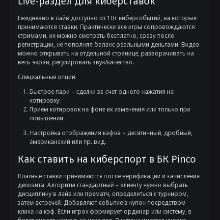
Live-раздел для киберставок
Ежедневно в лайв доступно от 10+ киберсобытий, на которые
принимаются ставки. Практически все игры сопровождаются
стримами, их можно смотреть бесплатно, сразу после
регистрации, не пополняя баланс реальными деньгами. Видео
можно открывать на отдельной странице, разворачивать на
весь экран, регулировать звук/качество.
Специальные опции:
Быстрое пари – сделки за счет одного нажатия на
котировку.
Прием котировок на фоне их изменения или только при
повышении.
Настройка отображения кэфов – десятичный, дробный,
американский или пр. вид.
Как ставить на киберспорт в БК Pinco
Платные ставки принимаются после верификации и зачисления
депозита. Алгоритм стандартный – клиенту нужно выбрать
дисциплину в лайв или прематч, определиться с турниром,
затем встречей. Добавляют событие в купон посредством
клика на кэф. Если игрок формирует ординар или систему, в