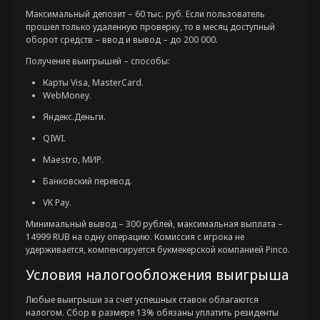
Максимальный депозит – 60 тыс. руб. Если пользователь
прошел только удаленную проверку, то в месяц доступный
оборот средств – ввод и вывод – до 200 000.
Получение выигрышей – способы:
Карты Visa, MasterCard.
WebMoney.
Яндекс.Деньги.
QIWI.
Maestro, МИР.
Банковский перевод.
VK Pay.
Минимальный вывод – 300 рублей, максимальная выплата –
14999 RUB на одну операцию. Комиссия с игрока не
удерживается, компенсируется букмекерской компанией Pinco.
Условия налогообложения выигрыша
Любые выигрыши за счет успешных ставок облагаются
налогом. Сбор в размере 13% обязаны уплатить резиденты