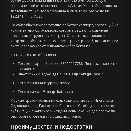
Букмекерская компания Pinco принадлежит обществу с
ограниченной ответственностью «Уильям Хилл». Лицензию на
деятельность контора получила в 2026 году, разрешение
выдала ФНС (№28).
На сайте Pinco круглосуточно работает саппорт, состоящий из
компетентных сотрудников, которые решают различные
проблемы и трудности каперов. Операторы вежливо и
корректно общаются, помогают с регистрацией, пополнением
счета, рассказывают о нюансах кибербеттинга.
Контакты и способы связи:
Телефон горячей линии: 88002227788. Плата за звонок не
взимается.
Электронный адрес для писем:
support@Pinco.ru
.
Телеграм-канал: @pinuprussia.
Телеграм-чат: @pinupchatrussia.
У букмекерской компании есть социальные сети: Инстаграм,
Одноклассники, Facebook и Вконтакте. Сообщества «живые»,
публикации практически каждый день. Иконки для перехода
располагаются внизу площадки, справа.
Преимущества и недостатки