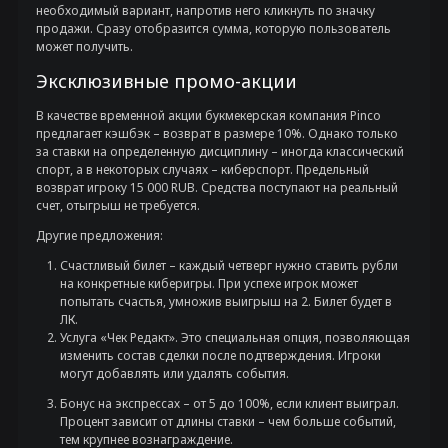
необходимый вариант, напротив него кликнуть по значку
продажи. Сразу отобразится сумма, которую пользователь
может получить.
Эксклюзивные промо-акции
В качестве временной акции букмекерская компания Pinco
предлагает кэшбэк – возврат в размере 10%. Однако только
за ставки на определенную дисциплину – иногда классический
спорт, а в некоторых случаях – киберспорт. Предельный
возврат игроку 15 000 RUB. Средства поступают на реальный
счет, отыгрыш не требуется.
Другие предложения:
Счастливый билет – каждый четверг нужно ставить рубли
на конкретные киберигры. При успехе игрок может
попытать счастья, умножив выигрыш на 2. Билет будет в
ЛК.
Услуга «Чек Редакт». Это специальная опция, позволяющая
изменить состав сделки после подтверждения. Игроки
могут добавлять или удалять события.
Бонус на экспрессах – от 5 до 100%, если клиент выиграл.
Процент зависит от длины ставки – чем больше событий,
тем крупнее вознаграждение.