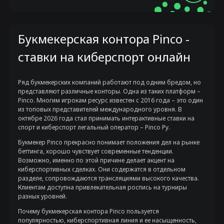
Букмекерская контора Pinco -
ставки на киберспорт онлайн
Ряд букмекерских компаний работают под одним бредом, но
представляют различные конторы. Одна из таких платформ –
Pinco. Многим игрокам ресурс известен с 2016 года – это один
из топовых представителей международного уровня. В
октябре 2026 года стал принимать интерактивные ставки на
спорт и киберспорт легальный оператор – Pinco Ру.
Букмекер Pinco прекрасно понимает положения дел на рынке
беттинга, хорошо чувствует современные тенденции.
Возможно, именно по этой причине делает акцент на
киберспортивных сделках. Они содержатся в отдельном
разделе, сопровождаются трансляциями высокого качества.
Клиентам доступна привлекательная роспись на турниры
разных уровней.
Почему букмекерская контора Pinco пользуется
популярностью, киберспортивная линия и ее насыщенность,