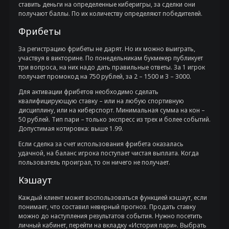
ставить деньги на определенные киберигры, за сделки они
получают баллы. По их количеству определяют победителей.
Фрибеты
За регистрацию фрибеты не дарят. Но их можно выиграть,
участвуя в викторине. По понедельникам букмекер публикует
три вопроса, на них надо дать правильные ответы. За 1 игрок
получает промокод на 750 рублей, за 2 – 1500 и 3 – 3000.
Для активации фрибетов необходимо сделать
квалифицирующую ставку – или на любую спортивную
дисциплину, или на киберспорт. Минимальная сумма на кон –
50 рублей. Тип пари – только экспресс из трех и более событий.
Допустимая котировка: выше 1.99.
Если сделка за счет использования фрибета оказалась
удачной, на баланс игрока поступает чистая выплата. Когда
пользователь проиграл, то он ничего не получает.
Кэшаут
Каждый клиент может воспользоваться функцией кэшаут, если
понимает, что составил неверный прогноз. Продать ставку
можно до наступления результатов события. Нужно посетить
личный кабинет, перейти на вкладку «История пари». Выбрать