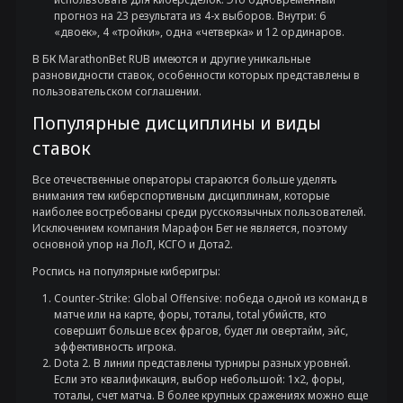
прогноз на 23 результата из 4-х выборов. Внутри: 6
«двоек», 4 «тройки», одна «четверка» и 12 ординаров.
В БК MarathonBet RUB имеются и другие уникальные
разновидности ставок, особенности которых представлены в
пользовательском соглашении.
Популярные дисциплины и виды
ставок
Все отечественные операторы стараются больше уделять
внимания тем киберспортивным дисциплинам, которые
наиболее востребованы среди русскоязычных пользователей.
Исключением компания Марафон Бет не является, поэтому
основной упор на ЛоЛ, КСГО и Дота2.
Роспись на популярные киберигры:
Counter-Strike: Global Offensive: победа одной из команд в
матче или на карте, форы, тоталы, total убийств, кто
совершит больше всех фрагов, будет ли овертайм, эйс,
эффективность игрока.
Dota 2. В линии представлены турниры разных уровней.
Если это квалификация, выбор небольшой: 1х2, форы,
тоталы, счет матча. В более крупных сражениях можно еще