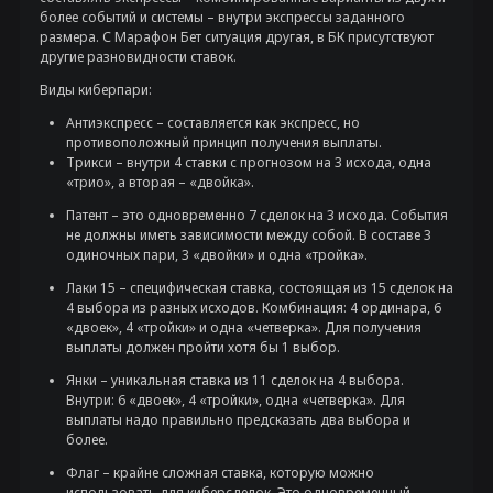
более событий и системы – внутри экспрессы заданного
размера. С Марафон Бет ситуация другая, в БК присутствуют
другие разновидности ставок.
Виды киберпари:
Антиэкспресс – составляется как экспресс, но
противоположный принцип получения выплаты.
Трикси – внутри 4 ставки с прогнозом на 3 исхода, одна
«трио», а вторая – «двойка».
Патент – это одновременно 7 сделок на 3 исхода. События
не должны иметь зависимости между собой. В составе 3
одиночных пари, 3 «двойки» и одна «тройка».
Лаки 15 – специфическая ставка, состоящая из 15 сделок на
4 выбора из разных исходов. Комбинация: 4 ординара, 6
«двоек», 4 «тройки» и одна «четверка». Для получения
выплаты должен пройти хотя бы 1 выбор.
Янки – уникальная ставка из 11 сделок на 4 выбора.
Внутри: 6 «двоек», 4 «тройки», одна «четверка». Для
выплаты надо правильно предсказать два выбора и
более.
Флаг – крайне сложная ставка, которую можно
использовать для киберсделок. Это одновременный