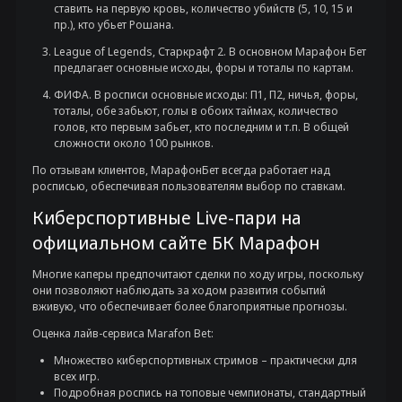
ставить на первую кровь, количество убийств (5, 10, 15 и
пр.), кто убьет Рошана.
League of Legends, Старкрафт 2. В основном Марафон Бет
предлагает основные исходы, форы и тоталы по картам.
ФИФА. В росписи основные исходы: П1, П2, ничья, форы,
тоталы, обе забьют, голы в обоих таймах, количество
голов, кто первым забьет, кто последним и т.п. В общей
сложности около 100 рынков.
По отзывам клиентов, МарафонБет всегда работает над
росписью, обеспечивая пользователям выбор по ставкам.
Киберспортивные Live-пари на
официальном сайте БК Марафон
Многие каперы предпочитают сделки по ходу игры, поскольку
они позволяют наблюдать за ходом развития событий
вживую, что обеспечивает более благоприятные прогнозы.
Оценка лайв-сервиса Marafon Bet:
Множество киберспортивных стримов – практически для
всех игр.
Подробная роспись на топовые чемпионаты, стандартный