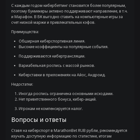
С каждым годом кибербеттинг становится более популярным,
поэтому букмекеры активно поддерживают направление, в т.ч.
и Марафон. В БК выгодно ставить на компьютерные игры за
счет низкой маржи и привлекательных кэфов.
Преимущества:
Обширная киберспортивная линия.
Высокие коэффициенты на популярные события.
Поддерживаются кибертрансляции.
Вариабельная роспись с массой рынков.
Киберставки в приложениях на Айос, Андроид.
Недостатки:
Иногда роспись ограничена основными исходами.
Нет приветственного бонуса, кибер-акций.
Игрокам не компенсируется налог.
Вопросы и ответы
Ставя на киберспорт в MarathonBet RUB рубли, рекомендуется
изучать доступную информацию по статистике, итогам