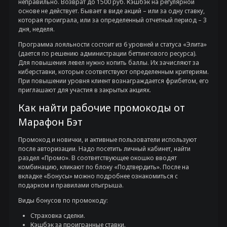
неправильно. Возврат до 1500 руб. Кэшбэк на регулярной
основе не действует. Бывает в виде акций – или за одну ставку,
которая проиграла, или за определенный отчетный период – 3
дня, неделя.
Программа лояльности состоит из 6 уровней и статуса «Элита»
(дается по решению администрации беттингового ресурса).
Для повышения левел нужно копить баллы. Их зачисляют за
киберставки, которые соответствуют определенным критериям.
При повышении уровня клиент вознаграждается фрибетом, его
приглашают для участия в закрытых акциях.
Как найти рабочие промокоды от
Марафон Бэт
Промокод и новички, и активные пользователи используют
после авторизации. Надо посетить личный кабинет, найти
раздел «Промо». В соответствующее окошко вводят
комбинацию, кликают по блоку «Подтвердить». После на
вкладке «Бонусы» можно подробнее ознакомиться с
подарком и правилами отыгрыша.
Виды бонусов по промокоду:
Страховка сделки.
Кэшбэк за проигранные ставки.