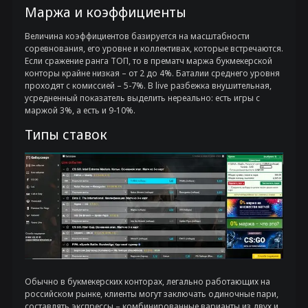
Маржа и коэффициенты
Величина коэффициентов базируется на масштабности
соревнования, его уровне и коллективах, которые встречаются.
Если сражение ранга ТОП, то в прематч маржа букмекерской
конторы крайне низкая – от 2 до 4%. Баталии среднего уровня
проходят с комиссией – 5-7%. В live разбежка внушительная,
усредненный показатель выделить нереально: есть игры с
маржой 3%, а есть и 9-10%.
Типы ставок
Обычно в букмекерских конторах, легально работающих на
российском рынке, клиенты могут заключать одиночные пари,
составлять экспрессы – комбинированные варианты из двух и