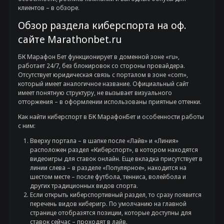
клиентов – в обзоре.
Обзор раздела киберспорта на оф.
сайте Marathonbet.ru
БК Марафон Бет функционирует в доменной зоне «ru»,
работает 24/7, без блокировок со стороны провайдера.
Отсутствует юридическая связь с порталом в зоне «com»,
который имеет аналогичное название. Официальный сайт
имеет понятную структуру, не вызывает визуального
отторжения – в оформлении использованы приятные оттенки.
Как найти киберспорт в БК МарафонБет и особенности работы
с ним:
Вверху портала – в шапке после «Лайв» и «Линия»
расположен раздел «Киберспорт», в котором находятся
видеоигры для ставок онлайн. Еще вкладка присутствует в
линии слева – в разделе «Популярное», находится на
шестом месте – после футбола, тенниса, волейбола и
других традиционных видов спорта.
Если открыть киберспортивный раздел, то сразу появится
перечень видов киберигр. По умолчанию на главной
странице отобразятся позиции, которые доступны для
ставок сейчас – проходят в лайв.