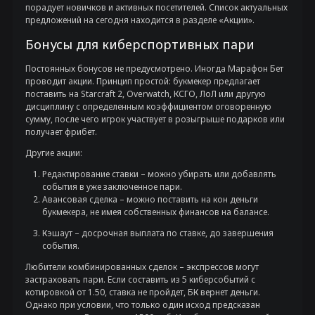
порадует новичков и активных посетителей. Список актуальных
предложений на сегодня находится в разделе «Акции».
Бонусы для киберспортивных пари
Постоянных бонусов не предусмотрено. Иногда Марафон Бет
проводит акции. Принцип простой: букмекер предлагает
поставить на Starcraft 2, Overwatch, КСГО, ЛоЛ или другую
дисциплину с определенным коэффициентом оговоренную
сумму, после чего игрок участвует в розыгрыше подарков или
получает фрибет.
Другие акции:
Редактирование ставки – можно убирать или добавлять
события в уже заключенное пари.
Авансовая сделка – можно поставить на кон деньги
букмекера, не имея собственных финансов на балансе.
Кэшаут – досрочная выплата по ставке, до завершения
события.
Любители комбинированных сделок – экспрессов могут
застраховать пари. Если составить из 5 киберсобытий с
котировкой от 1.50, ставка не пройдет, БК вернет деньги.
Однако при условии, что только один исход предсказан