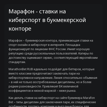
Марафон - ставки на
киберспорт в букмекерской
конторе
Марафон – букмекерская контора, принимающая ставки на
спорт онлайн и киберспорт в интернете. Площадка
функционирует по лицензии ФНС России. Имеет хорошую
репутацию среди русскоязычных пользователей. Каперы по
достоинству оценивают сервис, соответствующий европейским
стандартам.
MarathonBet RUB идеально подойдет для беттеров, которые
вместо классики предпочитают заключать пари на
киберспортивное направление. Линия относительно объемная
– в ней не только востребованные дисциплины, но и более
редкие разновидности. Привлекает БК величиной
коэффициентов и низкой маржой – ниже рынка.
Как делать ставки на киберспорт на сайте букмекера Marafon
Bet – типы дисциплин для заключения пари, их специфические
особенности, роспись компании и выгодные бонусы для