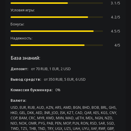
3.1/5
Условия игры:
4.2/5
Бонусы:
4.5/5
Надежность:
4/5
База знаний:
Депозит:
от 70 RUB, 1 EUR, 2 USD
Вывод средств:
от 350 RUB, 5 EUR, 6 USD
Комиссия букмекера:
0%
Валюта:
USD, EUR, RUB, AUD, AZN, ARS, AMD, BGN, BHD, BOB, BRL, GHS,
HKD, GEL, DKK, AED, INR, JOD, ISK, KZT, CAD, QAR, KES, KGS, CNY,
COP, BAM, CRC, MYR, KWD, MXN, MAD, uETH, MDL, NGN, NZD,
NIO, NOK, OMR, PYG, PAB, PEN, MOP, PLN, RON, RSD, SAR, SGD,
TWD, TZS, THB, TND, TRY, UGX, UZS, UAH, UYU, XAF, RWF, GBP,